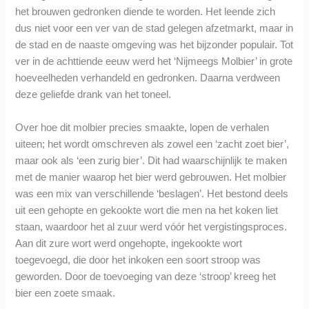
het brouwen gedronken diende te worden. Het leende zich
dus niet voor een ver van de stad gelegen afzetmarkt, maar in
de stad en de naaste omgeving was het bijzonder populair. Tot
ver in de achttiende eeuw werd het ‘Nijmeegs Molbier’ in grote
hoeveelheden verhandeld en gedronken. Daarna verdween
deze geliefde drank van het toneel.
Over hoe dit molbier precies smaakte, lopen de verhalen
uiteen; het wordt omschreven als zowel een ‘zacht zoet bier’,
maar ook als ‘een zurig bier’. Dit had waarschijnlijk te maken
met de manier waarop het bier werd gebrouwen. Het molbier
was een mix van verschillende ‘beslagen’. Het bestond deels
uit een gehopte en gekookte wort die men na het koken liet
staan, waardoor het al zuur werd vóór het vergistingsproces.
Aan dit zure wort werd ongehopte, ingekookte wort
toegevoegd, die door het inkoken een soort stroop was
geworden. Door de toevoeging van deze ‘stroop’ kreeg het
bier een zoete smaak.