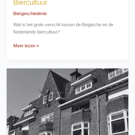
Biercultuur
Biergeschiedenis
Wat is het grote verschil tussen de Belgische en de
Nederlands biercultuur?
Nederlandse
Meer lezen »
vs.
Belgische
Biercultuur