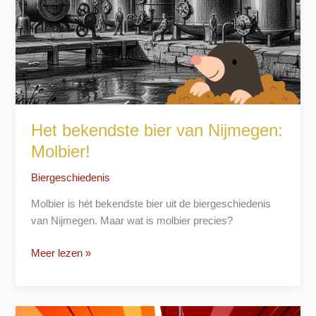
Het bekendste bier van Nijmegen:
Molbier!
Biergeschiedenis
Molbier is hét bekendste bier uit de biergeschiedenis
van Nijmegen. Maar wat is molbier precies?
Het
Meer lezen »
bekendste
bier
van