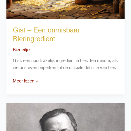
Gist – Een onmisbaar
Bieringrediënt
Bierfeitjes
Gist: een noodzakelijk ingrediënt in bier. Ten minste, als
we ons even beperken tot de officiële definitie van bier.
Gist
Meer lezen »
–
Een
onmisbaar
Bieringrediënt