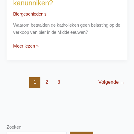
kanunniken?
Biergeschiedenis
Waarom betaalden de katholieken geen belasting op de
verkoop van bier in de Middeleeuwen?
Belastingontduiking
Meer lezen »
door
de
kanunniken?
1
2
3
Volgende
→
Zoeken