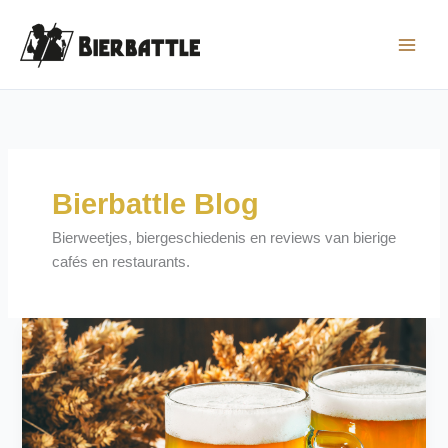
Ga
naar
de
inhoud
Bierbattle Blog
Bierweetjes, biergeschiedenis en reviews van bierige
cafés en restaurants.