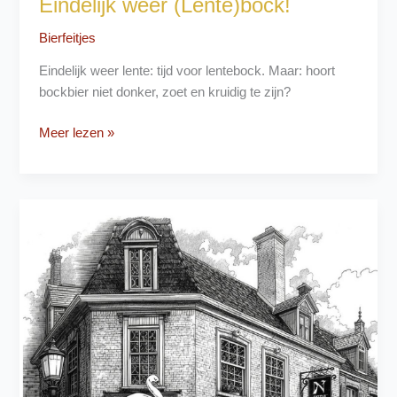
Eindelijk weer (Lente)bock!
Bierfeitjes
Eindelijk weer lente: tijd voor lentebock. Maar: hoort
bockbier niet donker, zoet en kruidig te zijn?
Eindelijk
Meer lezen »
weer
(Lente)bock!