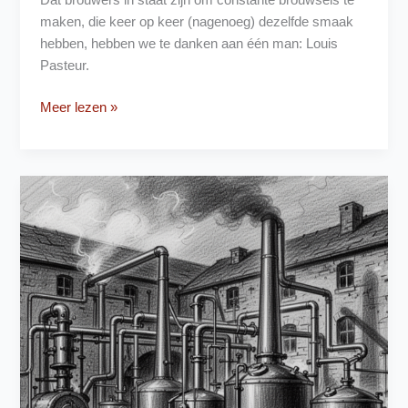
Dat brouwers in staat zijn om constante brouwsels te
maken, die keer op keer (nagenoeg) dezelfde smaak
hebben, hebben we te danken aan één man: Louis
Pasteur.
Louis
Meer lezen »
Pasteur
–
De
ontdekker
van
Gist