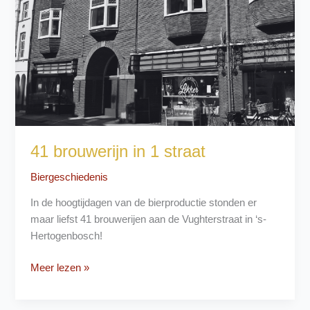
41 brouwerijn in 1 straat
Biergeschiedenis
In de hoogtijdagen van de bierproductie stonden er
maar liefst 41 brouwerijen aan de Vughterstraat in ‘s-
Hertogenbosch!
41
Meer lezen »
brouwerijn
in