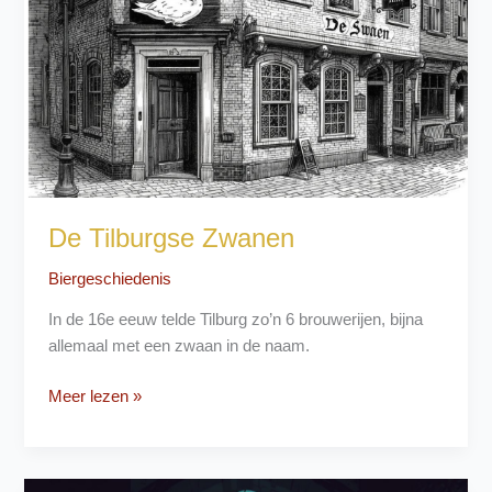
De Tilburgse Zwanen
Biergeschiedenis
In de 16e eeuw telde Tilburg zo’n 6 brouwerijen, bijna
allemaal met een zwaan in de naam.
De
Meer lezen »
Tilburgse
Zwanen