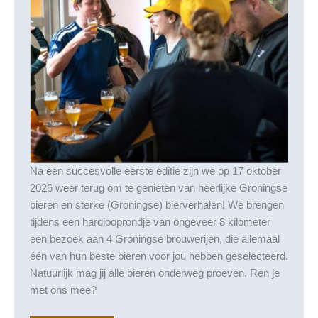
Na een succesvolle eerste editie zijn we op 17 oktober
2026 weer terug om te genieten van heerlijke Groningse
bieren en sterke (Groningse) bierverhalen! We brengen
tijdens een hardlooprondje van ongeveer 8 kilometer
een bezoek aan 4 Groningse brouwerijen, die allemaal
één van hun beste bieren voor jou hebben geselecteerd.
Natuurlijk mag jij alle bieren onderweg proeven. Ren je
met ons mee?