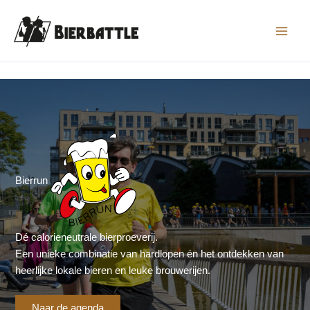
Ga
naar
de
inhoud
Bierrun
Dé calorieneutrale bierproeverij.
Een unieke combinatie van hardlopen én het ontdekken van
heerlijke lokale bieren en leuke brouwerijen.
Naar de agenda