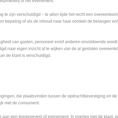
erproeverij of het evenement.
 te zijn verschuldigd – te allen tijde het recht een overeenkomst
en bepaling of als de inhoud naar haar oordeel de belangen en
iligheid van gasten, personeel en/of anderen onvoldoende wordt 
tigd naar eigen inzicht af te wijken van de al gesloten overeenk
an de klant is verschuldigd.
jzigingen, die plaatsvinden tussen de opdrachtbevestiging en de
lijk met de consument.
 aan een bierproeverij of evenement. In overleg met de klant, e