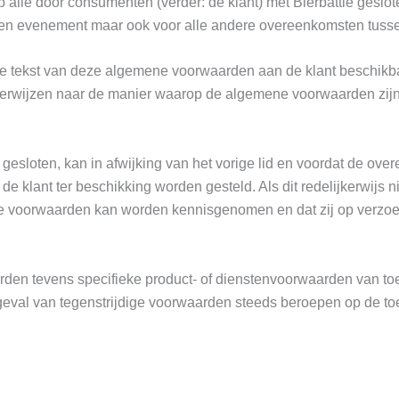
alle door consumenten (verder: de klant) met Bierbattle geslo
 een evenement maar ook voor alle andere overeenkomsten tussen
 tekst van deze algemene voorwaarden aan de klant beschikbaar g
verwijzen naar de manier waarop de algemene voorwaarden zijn i
gesloten, kan in afwijking van het vorige lid en voordat de ove
klant ter beschikking worden gesteld. Als dit redelijkerwijs ni
voorwaarden kan worden kennisgenomen en dat zij op verzoek 
den tevens specifieke product- of dienstenvoorwaarden van toep
geval van tegenstrijdige voorwaarden steeds beroepen op de to