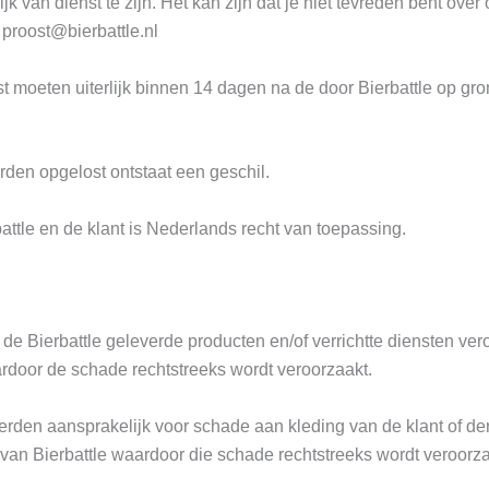
jk van dienst te zijn. Het kan zijn dat je niet tevreden bent ov
: proost@bierbattle.nl
 moeten uiterlijk binnen 14 dagen na de door Bierbattle op gro
orden opgelost ontstaat een geschil.
attle en de klant is Nederlands recht van toepassing.
 de Bierbattle geleverde producten en/of verrichtte diensten ver
ardoor de schade rechtstreeks wordt veroorzaakt.
 derden aansprakelijk voor schade aan kleding van de klant of 
 van Bierbattle waardoor die schade rechtstreeks wordt veroorza