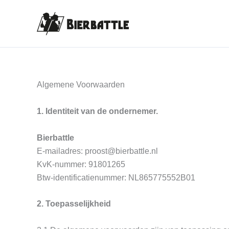
Ga
naar
de
inhoud
Algemene Voorwaarden
1. Identiteit van de ondernemer.
Bierbattle
E-mailadres: proost@bierbattle.nl
KvK-nummer: 91801265
Btw-identificatienummer: NL865775552B01
2. Toepasselijkheid