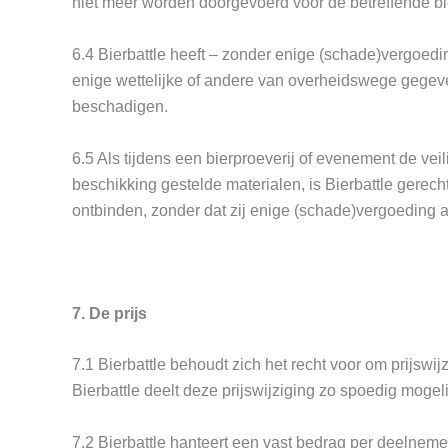
niet meer worden doorgevoerd voor de betreffende bi
6.4 Bierbattle heeft – zonder enige (schade)vergoeding
enige wettelijke of andere van overheidswege gegev
beschadigen.
6.5 Als tijdens een bierproeverij of evenement de ve
beschikking gestelde materialen, is Bierbattle gerech
ontbinden, zonder dat zij enige (schade)vergoeding a
7. De prijs
7.1 Bierbattle behoudt zich het recht voor om prijswi
Bierbattle deelt deze prijswijziging zo spoedig moge
7.2 Bierbattle hanteert een vast bedrag per deelnemer