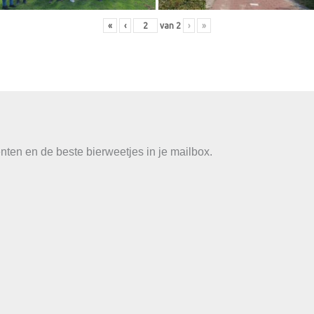
«
‹
van
2
›
»
ten en de beste bierweetjes in je mailbox.