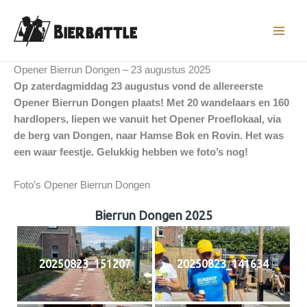
Ga
naar
de
inhoud
Opener Bierrun Dongen – 23 augustus 2025
Op zaterdagmiddag 23 augustus vond de allereerste
Opener Bierrun Dongen plaats! Met 20 wandelaars en 160
hardlopers, liepen we vanuit het Opener Proeflokaal, via
de berg van Dongen, naar Hamse Bok en Rovin. Het was
een waar feestje. Gelukkig hebben we foto’s nog!
Foto’s Opener Bierrun Dongen
Bierrun Dongen 2025
20250823_151207
20250823_141634