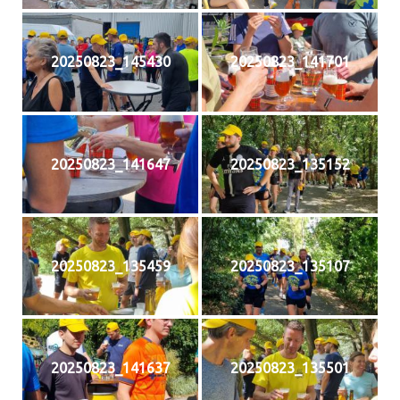
20250823_145430
20250823_141701
20250823_141647
20250823_135152
20250823_135459
20250823_135107
20250823_141637
20250823_135501