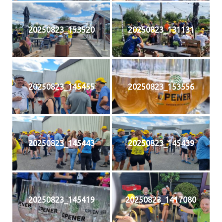
20250823_153520
20250823_131131
20250823_145455
20250823_153556
20250823_145443
20250823_145439
20250823_145419
20250823_1417080