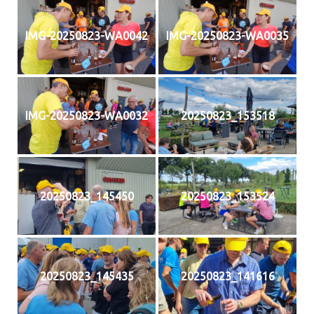
IMG-20250823-WA0042
IMG-20250823-WA0035
IMG-20250823-WA0032
20250823_153518
20250823_145450
20250823_153524
20250823_145435
20250823_141616