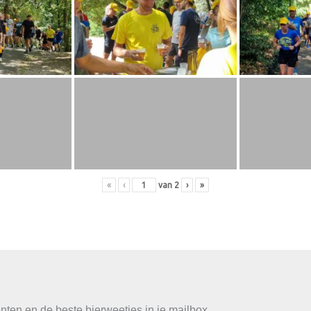
«
‹
van
2
›
»
ten en de beste bierweetjes in je mailbox.