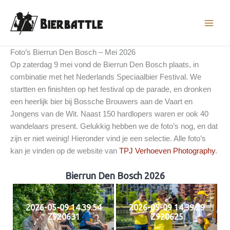
Ga
naar
de
inhoud
Foto’s Bierrun Den Bosch – Mei 2026
Op zaterdag 9 mei vond de Bierrun Den Bosch plaats, in
combinatie met het Nederlands Speciaalbier Festival. We
startten en finishten op het festival op de parade, en dronken
een heerlijk bier bij Bossche Brouwers aan de Vaart en
Jongens van de Wit. Naast 150 hardlopers waren er ook 40
wandelaars present. Gelukkig hebben we de foto’s nog, en dat
zijn er niet weinig! Hieronder vind je een selectie. Alle foto’s
kan je vinden op de website van
TPJ Verhoeven Photography
.
Bierrun Den Bosch 2026
2026-05-09 14.39.54
2026-05-09 14.39.29
Z920631
Z920625