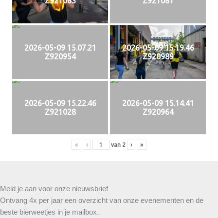
Z921063
Z921081
2026-05-09 15.07.21
2026-05-09 15.19.46
Z920954
Z920989
2026-05-09 15.22.46
2026-05-09 15.14.41
Z921028
Z920964
«
‹
van
2
›
»
Meld je aan voor onze nieuwsbrief
Ontvang 4x per jaar een overzicht van onze evenementen en de
beste bierweetjes in je mailbox.