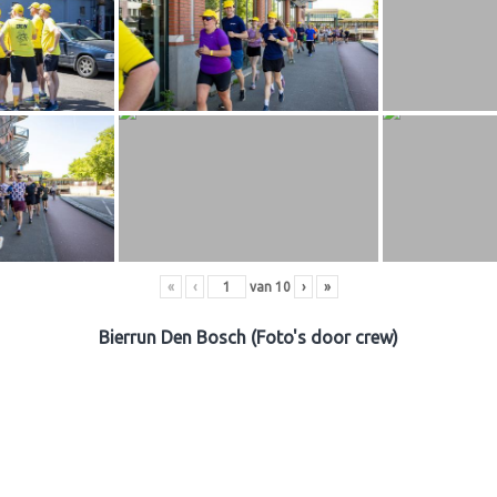
«
‹
van
10
›
»
Bierrun Den Bosch (Foto's door crew)