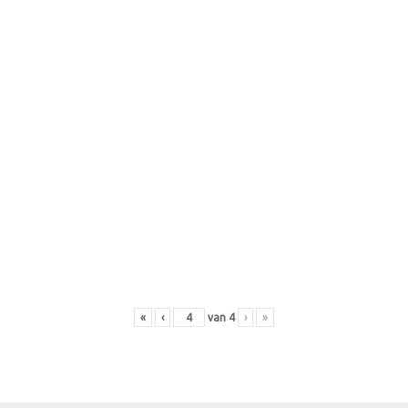
«
‹
van
4
›
»