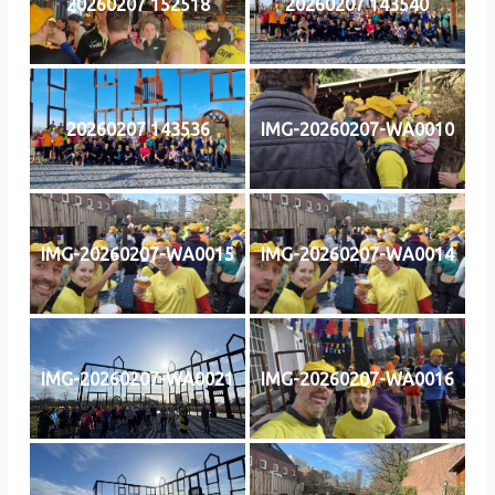
20260207 152518
20260207 143540
20260207 143536
IMG-20260207-WA0010
IMG-20260207-WA0015
IMG-20260207-WA0014
IMG-20260207-WA0021
IMG-20260207-WA0016