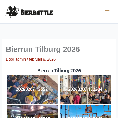
Ga
naar
de
inhoud
Bierrun Tilburg 2026
Door
admin
/
februari 8, 2026
Bierrun Tilburg 2026
20260207 135521
20260207 152504