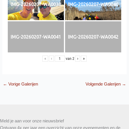
IMG-20260207-WA0038
IMG-20260207-WA0040
IMG-20260207-WA0041
IMG-20260207-WA0042
«
‹
van
2
›
»
←
Vorige Galerijen
Volgende Galerijen
→
Meld je aan voor onze nieuwsbrief
Ontvang 4x per jaar een overzicht van onze evenementen en de