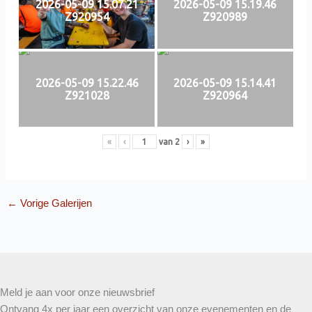
2026-05-09 15.07.21
2026-05-09 15.19.46
Z920954
Z920989
2026-05-09 15.22.46
2026-05-09 15.14.41
Z921028
Z920964
«
‹
van
2
›
»
←
Vorige Galerijen
Meld je aan voor onze nieuwsbrief
Ontvang 4x per jaar een overzicht van onze evenementen en de