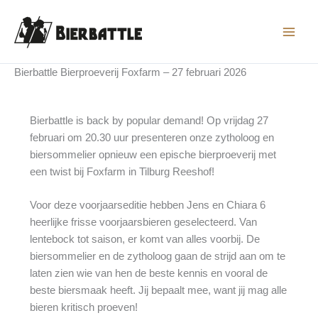
Ga
naar
de
inhoud
Bierbattle Bierproeverij Foxfarm – 27 februari 2026
Bierbattle is back by popular demand! Op vrijdag 27
februari om 20.30 uur presenteren onze zytholoog en
biersommelier opnieuw een epische bierproeverij met
een twist bij Foxfarm in Tilburg Reeshof!
Voor deze voorjaarseditie hebben Jens en Chiara 6
heerlijke frisse voorjaarsbieren geselecteerd. Van
lentebock tot saison, er komt van alles voorbij. De
biersommelier en de zytholoog gaan de strijd aan om te
laten zien wie van hen de beste kennis en vooral de
beste biersmaak heeft. Jij bepaalt mee, want jij mag alle
bieren kritisch proeven!